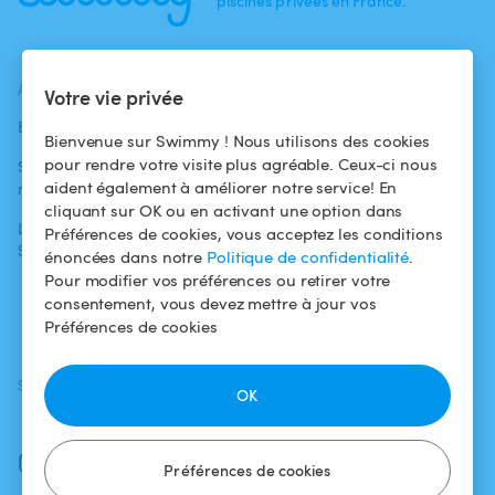
piscines privées en France.
ACTUALITÉS
AIDE
AIDE
Votre vie privée
Blog
Pour les
Centre d'aide
Bienvenue sur Swimmy ! Nous utilisons des cookies
baigneurs
pour rendre votre visite plus agréable. Ceux-ci nous
Swimmy dans les
Conditions
aident également à améliorer notre service! En
médias
Pour les
d'utilisation
cliquant sur OK ou en activant une option dans
propriétaires
L'aventure
Politique de
Préférences de cookies, vous acceptez les conditions
Swimmy
Louer ma piscine
confidentialité
énoncées dans notre
Politique de confidentialité
.
Pour modifier vos préférences ou retirer votre
Comment ça
Mentions légales
consentement, vous devez mettre à jour vos
marche ?
Préférences de cookies
SUIVEZ-NOUS
TÉLÉCHARGEZ L'APP
OK
Facebook
Instagram
Préférences de cookies