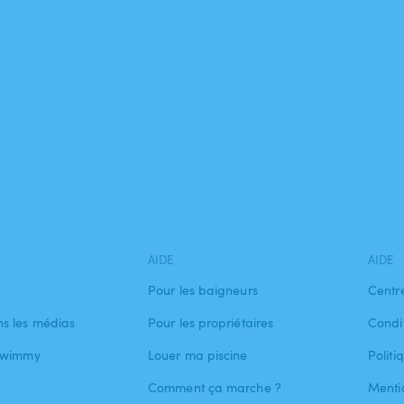
AIDE
AIDE
Pour les baigneurs
Centr
s les médias
Pour les propriétaires
Condit
 Swimmy
Louer ma piscine
Politi
Comment ça marche ?
Menti