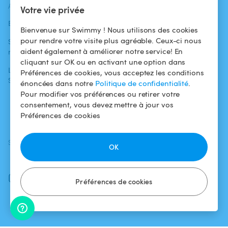
ACTUALITÉS
AIDE
AIDE
Votre vie privée
Blog
Pour les
Centre d'aide
Bienvenue sur Swimmy ! Nous utilisons des cookies
baigneurs
pour rendre votre visite plus agréable. Ceux-ci nous
Swimmy dans les
Conditions
aident également à améliorer notre service! En
médias
Pour les
d'utilisation
cliquant sur OK ou en activant une option dans
propriétaires
L'aventure
Politique de
Préférences de cookies, vous acceptez les conditions
Swimmy
Louer ma piscine
confidentialité
énoncées dans notre
Politique de confidentialité
.
Pour modifier vos préférences ou retirer votre
Comment ça
Mentions légales
consentement, vous devez mettre à jour vos
marche ?
Préférences de cookies
SUIVEZ-NOUS
TÉLÉCHARGEZ L'APP
OK
Facebook
Instagram
Préférences de cookies