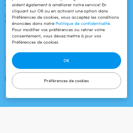
aident également à améliorer notre service! En
médias
Pour les
d'utilisation
cliquant sur OK ou en activant une option dans
propriétaires
L'aventure
Politique de
Préférences de cookies, vous acceptez les conditions
Swimmy
Louer ma piscine
confidentialité
énoncées dans notre
Politique de confidentialité
.
Pour modifier vos préférences ou retirer votre
Comment ça
Mentions légales
consentement, vous devez mettre à jour vos
marche ?
Préférences de cookies
SUIVEZ-NOUS
TÉLÉCHARGEZ L'APP
OK
Facebook
Instagram
Préférences de cookies