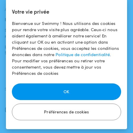
ACTUALITÉS
AIDE
AIDE
Votre vie privée
Blog
Pour les
Centre d'aide
Bienvenue sur Swimmy ! Nous utilisons des cookies
baigneurs
pour rendre votre visite plus agréable. Ceux-ci nous
Swimmy dans les
Conditions
aident également à améliorer notre service! En
médias
Pour les
d'utilisation
cliquant sur OK ou en activant une option dans
propriétaires
L'aventure
Politique de
Préférences de cookies, vous acceptez les conditions
Swimmy
Louer ma piscine
confidentialité
énoncées dans notre
Politique de confidentialité
.
Pour modifier vos préférences ou retirer votre
Comment ça
Mentions légales
consentement, vous devez mettre à jour vos
marche ?
Préférences de cookies
SUIVEZ-NOUS
TÉLÉCHARGEZ L'APP
OK
Facebook
Instagram
Préférences de cookies