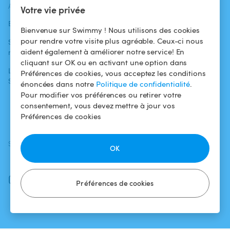
ACTUALITÉS
AIDE
AIDE
Votre vie privée
Blog
Pour les
Centre d'aide
Bienvenue sur Swimmy ! Nous utilisons des cookies
baigneurs
pour rendre votre visite plus agréable. Ceux-ci nous
Swimmy dans les
Conditions
aident également à améliorer notre service! En
médias
Pour les
d'utilisation
cliquant sur OK ou en activant une option dans
propriétaires
L'aventure
Politique de
Préférences de cookies, vous acceptez les conditions
Swimmy
Louer ma piscine
confidentialité
énoncées dans notre
Politique de confidentialité
.
Pour modifier vos préférences ou retirer votre
Comment ça
Mentions légales
consentement, vous devez mettre à jour vos
marche ?
Préférences de cookies
SUIVEZ-NOUS
TÉLÉCHARGEZ L'APP
OK
Facebook
Instagram
Préférences de cookies