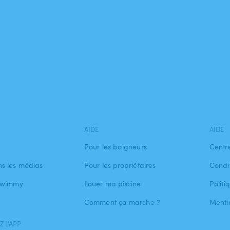
AIDE
AIDE
Pour les baigneurs
Centr
s les médias
Pour les propriétaires
Condit
 Swimmy
Louer ma piscine
Politi
Comment ça marche ?
Menti
 L'APP