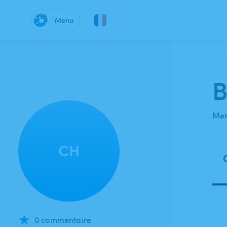
Menu
B
Mem
CH
0 commentaire