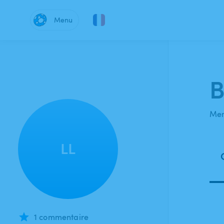
Menu
B
Mem
LL
1 commentaire