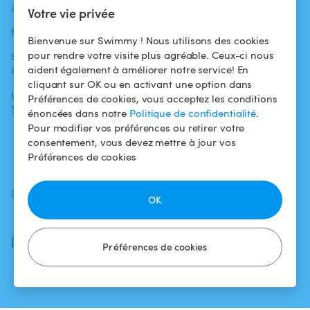
ACTUALITÉS
AIDE
AIDE
Votre vie privée
Blog
Pour les
Centre d'aide
Bienvenue sur Swimmy ! Nous utilisons des cookies
baigneurs
pour rendre votre visite plus agréable. Ceux-ci nous
Swimmy dans les
Conditions
aident également à améliorer notre service! En
médias
Pour les
d'utilisation
cliquant sur OK ou en activant une option dans
propriétaires
L'aventure
Politique de
Préférences de cookies, vous acceptez les conditions
Swimmy
Louer ma piscine
confidentialité
énoncées dans notre
Politique de confidentialité
.
Pour modifier vos préférences ou retirer votre
Comment ça
Mentions légales
consentement, vous devez mettre à jour vos
marche ?
Préférences de cookies
SUIVEZ-NOUS
TÉLÉCHARGEZ L'APP
OK
Facebook
Instagram
Préférences de cookies