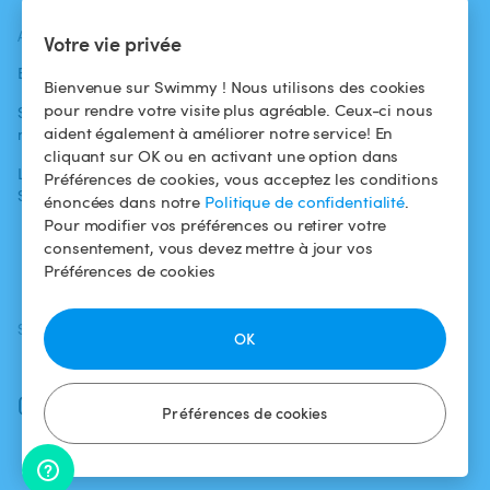
ACTUALITÉS
AIDE
AIDE
Votre vie privée
Blog
Pour les
Centre d'aide
Bienvenue sur Swimmy ! Nous utilisons des cookies
baigneurs
pour rendre votre visite plus agréable. Ceux-ci nous
Swimmy dans les
Conditions
aident également à améliorer notre service! En
médias
Pour les
d'utilisation
cliquant sur OK ou en activant une option dans
propriétaires
L'aventure
Politique de
Préférences de cookies, vous acceptez les conditions
Swimmy
Louer ma piscine
confidentialité
énoncées dans notre
Politique de confidentialité
.
Pour modifier vos préférences ou retirer votre
Comment ça
Mentions légales
consentement, vous devez mettre à jour vos
marche ?
Préférences de cookies
SUIVEZ-NOUS
TÉLÉCHARGEZ L'APP
OK
Facebook
Instagram
Préférences de cookies