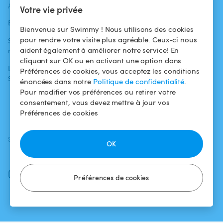
ACTUALITÉS
AIDE
AIDE
Votre vie privée
Blog
Pour les
Centre d'aide
Bienvenue sur Swimmy ! Nous utilisons des cookies
baigneurs
pour rendre votre visite plus agréable. Ceux-ci nous
Swimmy dans les
Conditions
aident également à améliorer notre service! En
médias
Pour les
d'utilisation
cliquant sur OK ou en activant une option dans
propriétaires
L'aventure
Politique de
Préférences de cookies, vous acceptez les conditions
Swimmy
Louer ma piscine
confidentialité
énoncées dans notre
Politique de confidentialité
.
Pour modifier vos préférences ou retirer votre
Comment ça
Mentions légales
consentement, vous devez mettre à jour vos
marche ?
Préférences de cookies
SUIVEZ-NOUS
TÉLÉCHARGEZ L'APP
OK
Facebook
Instagram
Préférences de cookies