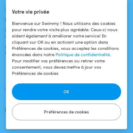
ACTUALITÉS
AIDE
AIDE
Votre vie privée
Blog
Pour les
Centre d'aide
Bienvenue sur Swimmy ! Nous utilisons des cookies
baigneurs
pour rendre votre visite plus agréable. Ceux-ci nous
Swimmy dans les
Conditions
aident également à améliorer notre service! En
médias
Pour les
d'utilisation
cliquant sur OK ou en activant une option dans
propriétaires
L'aventure
Politique de
Préférences de cookies, vous acceptez les conditions
Swimmy
Louer ma piscine
confidentialité
énoncées dans notre
Politique de confidentialité
.
Pour modifier vos préférences ou retirer votre
Comment ça
Mentions légales
consentement, vous devez mettre à jour vos
marche ?
Préférences de cookies
SUIVEZ-NOUS
TÉLÉCHARGEZ L'APP
OK
Facebook
Instagram
Préférences de cookies