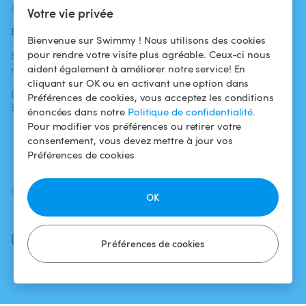
ACTUALITÉS
AIDE
AIDE
Votre vie privée
Blog
Pour les
Centre d'aide
Bienvenue sur Swimmy ! Nous utilisons des cookies
baigneurs
pour rendre votre visite plus agréable. Ceux-ci nous
Swimmy dans les
Conditions
aident également à améliorer notre service! En
médias
Pour les
d'utilisation
cliquant sur OK ou en activant une option dans
propriétaires
L'aventure
Politique de
Préférences de cookies, vous acceptez les conditions
Swimmy
Louer ma piscine
confidentialité
énoncées dans notre
Politique de confidentialité
.
Pour modifier vos préférences ou retirer votre
Comment ça
Mentions légales
consentement, vous devez mettre à jour vos
marche ?
Préférences de cookies
SUIVEZ-NOUS
TÉLÉCHARGEZ L'APP
OK
Facebook
Instagram
Préférences de cookies