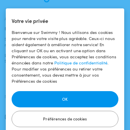
ACTUALITÉS
AIDE
AIDE
Votre vie privée
Blog
Pour les
Centre d'aide
Bienvenue sur Swimmy ! Nous utilisons des cookies
baigneurs
pour rendre votre visite plus agréable. Ceux-ci nous
Swimmy dans les
Conditions
aident également à améliorer notre service! En
médias
Pour les
d'utilisation
cliquant sur OK ou en activant une option dans
propriétaires
L'aventure
Politique de
Préférences de cookies, vous acceptez les conditions
Swimmy
Louer ma piscine
confidentialité
énoncées dans notre
Politique de confidentialité
.
Pour modifier vos préférences ou retirer votre
Comment ça
Mentions légales
consentement, vous devez mettre à jour vos
marche ?
Préférences de cookies
SUIVEZ-NOUS
TÉLÉCHARGEZ L'APP
OK
Facebook
Instagram
Préférences de cookies