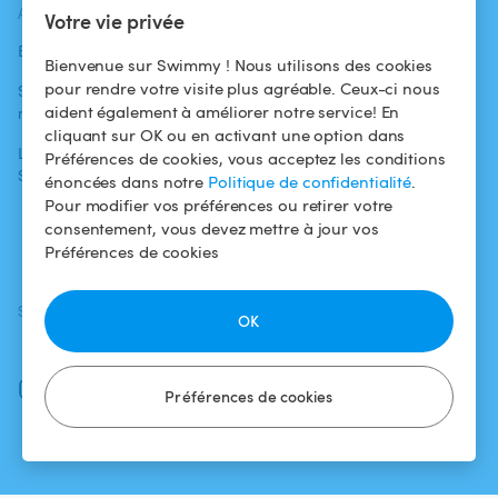
ACTUALITÉS
AIDE
AIDE
Votre vie privée
Blog
Pour les
Centre d'aide
Bienvenue sur Swimmy ! Nous utilisons des cookies
baigneurs
pour rendre votre visite plus agréable. Ceux-ci nous
Swimmy dans les
Conditions
aident également à améliorer notre service! En
médias
Pour les
d'utilisation
cliquant sur OK ou en activant une option dans
propriétaires
L'aventure
Politique de
Préférences de cookies, vous acceptez les conditions
Swimmy
Louer ma piscine
confidentialité
énoncées dans notre
Politique de confidentialité
.
Pour modifier vos préférences ou retirer votre
Comment ça
Mentions légales
consentement, vous devez mettre à jour vos
marche ?
Préférences de cookies
SUIVEZ-NOUS
TÉLÉCHARGEZ L'APP
OK
Facebook
Instagram
Préférences de cookies