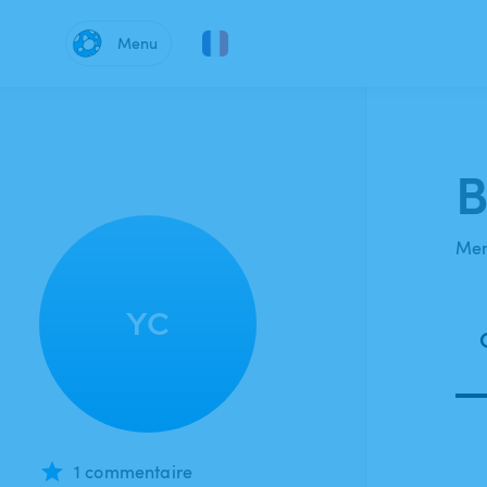
Menu
B
Mem
YC
1 commentaire