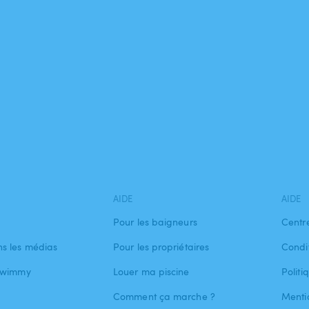
AIDE
AIDE
Pour les baigneurs
Centr
s les médias
Pour les propriétaires
Condit
 Swimmy
Louer ma piscine
Politi
Comment ça marche ?
Menti