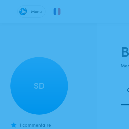
Menu
B
Mem
SD
1 commentaire