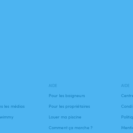
AIDE
AIDE
Pour les baigneurs
Centr
s les médias
Pour les propriétaires
Condit
 Swimmy
Louer ma piscine
Politi
Comment ça marche ?
Menti