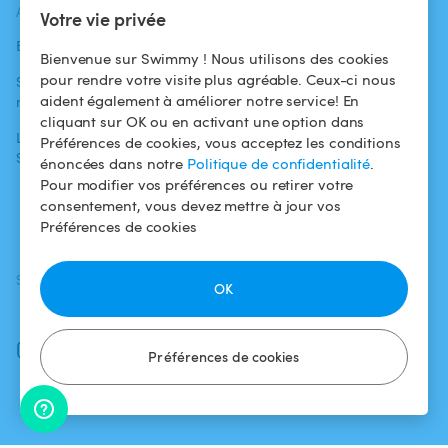
ACTUALITÉS
AIDE
AIDE
Votre vie privée
Blog
Pour les
Centre d'aide
Bienvenue sur Swimmy ! Nous utilisons des cookies
baigneurs
pour rendre votre visite plus agréable. Ceux-ci nous
Swimmy dans les
Conditions
aident également à améliorer notre service! En
médias
Pour les
d'utilisation
cliquant sur OK ou en activant une option dans
propriétaires
L'aventure
Politique de
Préférences de cookies, vous acceptez les conditions
Swimmy
Louer ma piscine
confidentialité
énoncées dans notre
Politique de confidentialité
.
Pour modifier vos préférences ou retirer votre
Comment ça
Mentions légales
consentement, vous devez mettre à jour vos
marche ?
Préférences de cookies
SUIVEZ-NOUS
TÉLÉCHARGEZ L'APP
OK
Facebook
Instagram
Préférences de cookies