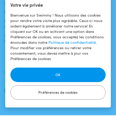
ACTUALITÉS
AIDE
AIDE
Votre vie privée
Blog
Pour les
Centre d'aide
Bienvenue sur Swimmy ! Nous utilisons des cookies
baigneurs
pour rendre votre visite plus agréable. Ceux-ci nous
Swimmy dans les
Conditions
aident également à améliorer notre service! En
médias
Pour les
d'utilisation
cliquant sur OK ou en activant une option dans
propriétaires
L'aventure
Politique de
Préférences de cookies, vous acceptez les conditions
Swimmy
Louer ma piscine
confidentialité
énoncées dans notre
Politique de confidentialité
.
Pour modifier vos préférences ou retirer votre
Comment ça
Mentions légales
consentement, vous devez mettre à jour vos
marche ?
Préférences de cookies
SUIVEZ-NOUS
TÉLÉCHARGEZ L'APP
OK
Facebook
Instagram
Préférences de cookies