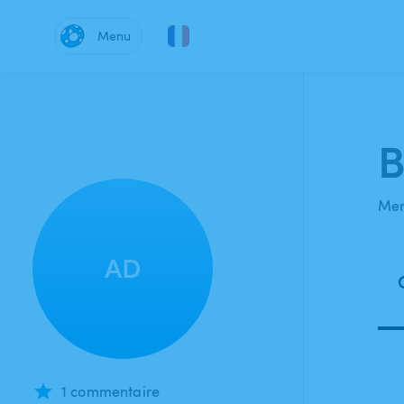
Menu
B
Mem
AD
1 commentaire