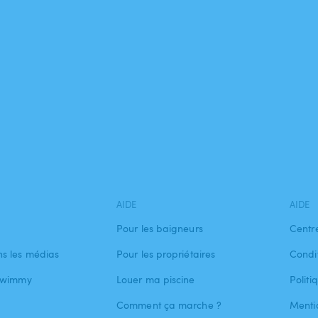
AIDE
AIDE
Pour les baigneurs
Centr
s les médias
Pour les propriétaires
Condit
 Swimmy
Louer ma piscine
Politi
Comment ça marche ?
Menti