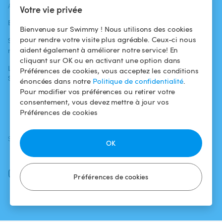
ACTUALITÉS
AIDE
AIDE
Votre vie privée
Blog
Pour les
Centre d'aide
Bienvenue sur Swimmy ! Nous utilisons des cookies
baigneurs
pour rendre votre visite plus agréable. Ceux-ci nous
Swimmy dans les
Conditions
aident également à améliorer notre service! En
médias
Pour les
d'utilisation
cliquant sur OK ou en activant une option dans
propriétaires
L'aventure
Politique de
Préférences de cookies, vous acceptez les conditions
Swimmy
Louer ma piscine
confidentialité
énoncées dans notre
Politique de confidentialité
.
Pour modifier vos préférences ou retirer votre
Comment ça
Mentions légales
consentement, vous devez mettre à jour vos
marche ?
Préférences de cookies
SUIVEZ-NOUS
TÉLÉCHARGEZ L'APP
OK
Facebook
Instagram
Préférences de cookies