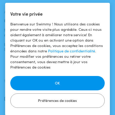
ACTUALITÉS
AIDE
AIDE
Votre vie privée
Blog
Pour les
Centre d'aide
Bienvenue sur Swimmy ! Nous utilisons des cookies
baigneurs
pour rendre votre visite plus agréable. Ceux-ci nous
Swimmy dans les
Conditions
aident également à améliorer notre service! En
médias
Pour les
d'utilisation
cliquant sur OK ou en activant une option dans
propriétaires
L'aventure
Politique de
Préférences de cookies, vous acceptez les conditions
Swimmy
Louer ma piscine
confidentialité
énoncées dans notre
Politique de confidentialité
.
Pour modifier vos préférences ou retirer votre
Comment ça
Mentions légales
consentement, vous devez mettre à jour vos
marche ?
Préférences de cookies
SUIVEZ-NOUS
TÉLÉCHARGEZ L'APP
OK
Facebook
Instagram
Préférences de cookies