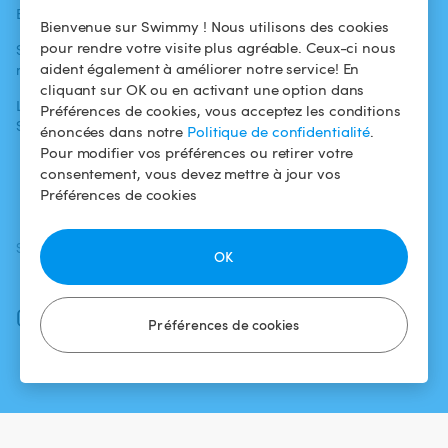
Blog
Pour les
Centre d'aide
Bienvenue sur Swimmy ! Nous utilisons des cookies
baigneurs
pour rendre votre visite plus agréable. Ceux-ci nous
Swimmy dans les
Conditions
aident également à améliorer notre service! En
médias
Pour les
d'utilisation
cliquant sur OK ou en activant une option dans
propriétaires
L'aventure
Politique de
Préférences de cookies, vous acceptez les conditions
Swimmy
Louer ma piscine
confidentialité
énoncées dans notre
Politique de confidentialité
.
Pour modifier vos préférences ou retirer votre
Comment ça
Mentions légales
consentement, vous devez mettre à jour vos
marche ?
Préférences de cookies
SUIVEZ-NOUS
TÉLÉCHARGEZ L'APP
OK
Facebook
Instagram
Préférences de cookies