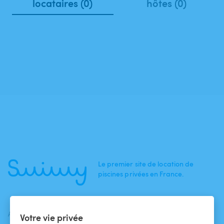
locataires (0)
hôtes (0)
Le premier site de location de
piscines privées en France.
ACTUALITÉS
AIDE
AIDE
Votre vie privée