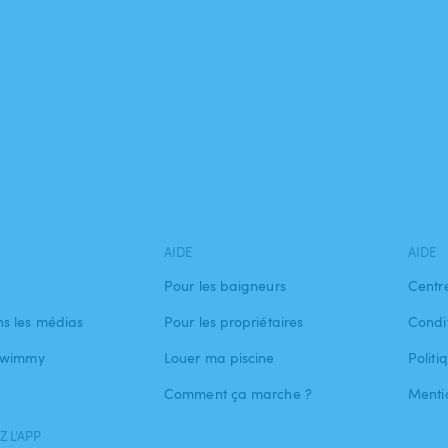
AIDE
AIDE
Pour les baigneurs
Centr
s les médias
Pour les propriétaires
Condit
 Swimmy
Louer ma piscine
Politi
Comment ça marche ?
Menti
 L'APP