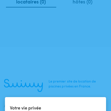
locataires (0)
hôtes (0)
Le premier site de location de
piscines privées en France.
ACTUALITÉS
AIDE
AIDE
Votre vie privée