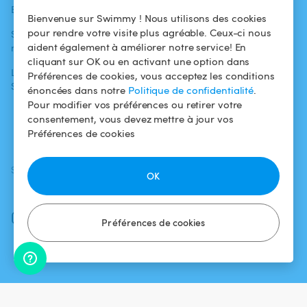
Blog
Pour les
Centre d'aide
Bienvenue sur Swimmy ! Nous utilisons des cookies
baigneurs
pour rendre votre visite plus agréable. Ceux-ci nous
Swimmy dans les
Conditions
aident également à améliorer notre service! En
médias
Pour les
d'utilisation
cliquant sur OK ou en activant une option dans
propriétaires
L'aventure
Politique de
Préférences de cookies, vous acceptez les conditions
Swimmy
Louer ma piscine
confidentialité
énoncées dans notre
Politique de confidentialité
.
Pour modifier vos préférences ou retirer votre
Comment ça
Mentions légales
consentement, vous devez mettre à jour vos
marche ?
Préférences de cookies
SUIVEZ-NOUS
TÉLÉCHARGEZ L'APP
OK
Facebook
Instagram
Préférences de cookies