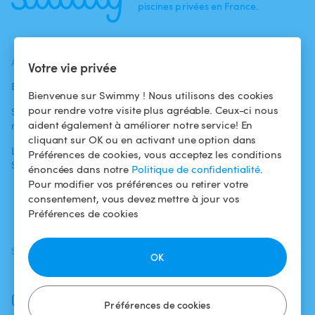
piscines privées en France.
ACTUALITÉS
AIDE
AIDE
Votre vie privée
Blog
Pour les
Centre d'aide
Bienvenue sur Swimmy ! Nous utilisons des cookies
baigneurs
pour rendre votre visite plus agréable. Ceux-ci nous
Swimmy dans les
Conditions
aident également à améliorer notre service! En
médias
Pour les
d'utilisation
cliquant sur OK ou en activant une option dans
propriétaires
L'aventure
Politique de
Préférences de cookies, vous acceptez les conditions
Swimmy
Louer ma piscine
confidentialité
énoncées dans notre
Politique de confidentialité
.
Pour modifier vos préférences ou retirer votre
Comment ça
Mentions légales
consentement, vous devez mettre à jour vos
marche ?
Préférences de cookies
SUIVEZ-NOUS
TÉLÉCHARGEZ L'APP
OK
Facebook
Instagram
Préférences de cookies