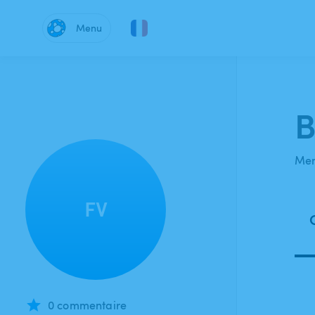
Menu
B
Mem
FV
0 commentaire