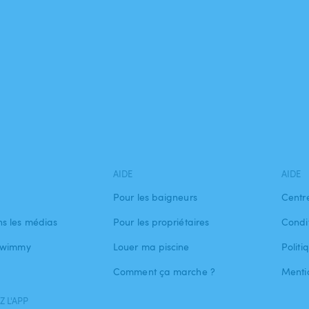
AIDE
AIDE
Pour les baigneurs
Centr
s les médias
Pour les propriétaires
Condit
 Swimmy
Louer ma piscine
Politi
Comment ça marche ?
Menti
 L'APP