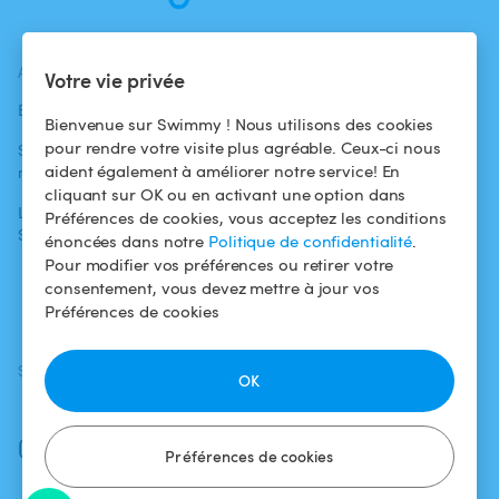
ACTUALITÉS
AIDE
AIDE
Votre vie privée
Blog
Pour les
Centre d'aide
Bienvenue sur Swimmy ! Nous utilisons des cookies
baigneurs
pour rendre votre visite plus agréable. Ceux-ci nous
Swimmy dans les
Conditions
aident également à améliorer notre service! En
médias
Pour les
d'utilisation
cliquant sur OK ou en activant une option dans
propriétaires
L'aventure
Politique de
Préférences de cookies, vous acceptez les conditions
Swimmy
Louer ma piscine
confidentialité
énoncées dans notre
Politique de confidentialité
.
Pour modifier vos préférences ou retirer votre
Comment ça
Mentions légales
consentement, vous devez mettre à jour vos
marche ?
Préférences de cookies
SUIVEZ-NOUS
TÉLÉCHARGEZ L'APP
OK
Facebook
Instagram
Préférences de cookies