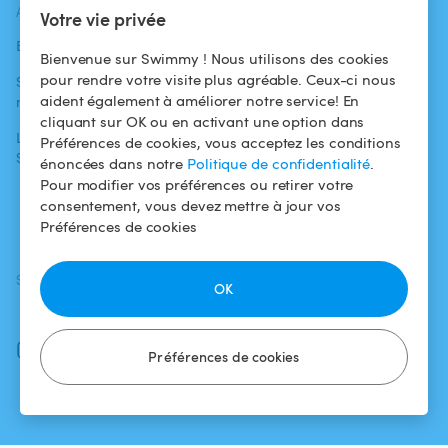
ACTUALITÉS
AIDE
AIDE
Votre vie privée
Blog
Pour les
Centre d'aide
Bienvenue sur Swimmy ! Nous utilisons des cookies
baigneurs
pour rendre votre visite plus agréable. Ceux-ci nous
Swimmy dans les
Conditions
aident également à améliorer notre service! En
médias
Pour les
d'utilisation
cliquant sur OK ou en activant une option dans
propriétaires
L'aventure
Politique de
Préférences de cookies, vous acceptez les conditions
Swimmy
Louer ma piscine
confidentialité
énoncées dans notre
Politique de confidentialité
.
Pour modifier vos préférences ou retirer votre
Comment ça
Mentions légales
consentement, vous devez mettre à jour vos
marche ?
Préférences de cookies
SUIVEZ-NOUS
TÉLÉCHARGEZ L'APP
OK
Facebook
Instagram
Préférences de cookies