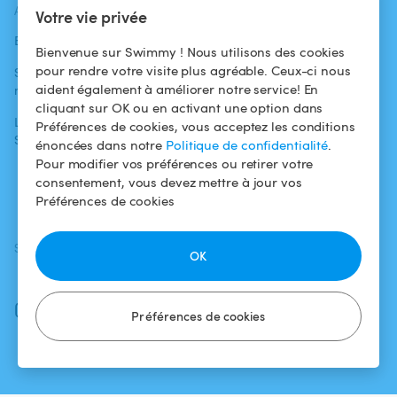
ACTUALITÉS
AIDE
AIDE
Votre vie privée
Blog
Pour les
Centre d'aide
Bienvenue sur Swimmy ! Nous utilisons des cookies
baigneurs
pour rendre votre visite plus agréable. Ceux-ci nous
Swimmy dans les
Conditions
aident également à améliorer notre service! En
médias
Pour les
d'utilisation
cliquant sur OK ou en activant une option dans
propriétaires
L'aventure
Politique de
Préférences de cookies, vous acceptez les conditions
Swimmy
Louer ma piscine
confidentialité
énoncées dans notre
Politique de confidentialité
.
Pour modifier vos préférences ou retirer votre
Comment ça
Mentions légales
consentement, vous devez mettre à jour vos
marche ?
Préférences de cookies
SUIVEZ-NOUS
TÉLÉCHARGEZ L'APP
OK
Facebook
Instagram
Préférences de cookies