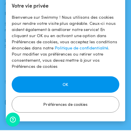
ACTUALITÉS
AIDE
AIDE
Votre vie privée
Blog
Pour les
Centre d'aide
Bienvenue sur Swimmy ! Nous utilisons des cookies
baigneurs
pour rendre votre visite plus agréable. Ceux-ci nous
Swimmy dans les
Conditions
aident également à améliorer notre service! En
médias
Pour les
d'utilisation
cliquant sur OK ou en activant une option dans
propriétaires
L'aventure
Politique de
Préférences de cookies, vous acceptez les conditions
Swimmy
Louer ma piscine
confidentialité
énoncées dans notre
Politique de confidentialité
.
Pour modifier vos préférences ou retirer votre
Comment ça
Mentions légales
consentement, vous devez mettre à jour vos
marche ?
Préférences de cookies
SUIVEZ-NOUS
TÉLÉCHARGEZ L'APP
OK
Facebook
Instagram
Préférences de cookies