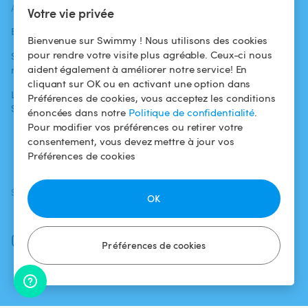
ACTUALITÉS
AIDE
AIDE
Votre vie privée
Blog
Pour les
Centre d'aide
Bienvenue sur Swimmy ! Nous utilisons des cookies
baigneurs
pour rendre votre visite plus agréable. Ceux-ci nous
Swimmy dans les
Conditions
aident également à améliorer notre service! En
médias
Pour les
d'utilisation
cliquant sur OK ou en activant une option dans
propriétaires
L'aventure
Politique de
Préférences de cookies, vous acceptez les conditions
Swimmy
Louer ma piscine
confidentialité
énoncées dans notre
Politique de confidentialité
.
Pour modifier vos préférences ou retirer votre
Comment ça
Mentions légales
consentement, vous devez mettre à jour vos
marche ?
Préférences de cookies
SUIVEZ-NOUS
TÉLÉCHARGEZ L'APP
OK
Facebook
Instagram
Préférences de cookies