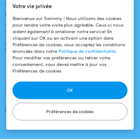
ACTUALITÉS
AIDE
AIDE
Votre vie privée
Blog
Pour les
Centre d'aide
Bienvenue sur Swimmy ! Nous utilisons des cookies
baigneurs
pour rendre votre visite plus agréable. Ceux-ci nous
Swimmy dans les
Conditions
aident également à améliorer notre service! En
médias
Pour les
d'utilisation
cliquant sur OK ou en activant une option dans
propriétaires
L'aventure
Politique de
Préférences de cookies, vous acceptez les conditions
Swimmy
Louer ma piscine
confidentialité
énoncées dans notre
Politique de confidentialité
.
Pour modifier vos préférences ou retirer votre
Comment ça
Mentions légales
consentement, vous devez mettre à jour vos
marche ?
Préférences de cookies
SUIVEZ-NOUS
TÉLÉCHARGEZ L'APP
OK
Facebook
Instagram
Préférences de cookies