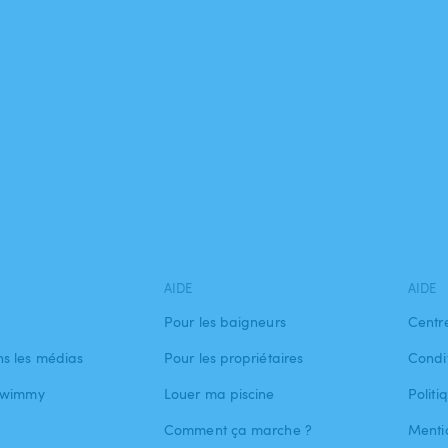
AIDE
AIDE
Pour les baigneurs
Centr
s les médias
Pour les propriétaires
Condit
 Swimmy
Louer ma piscine
Politi
Comment ça marche ?
Menti