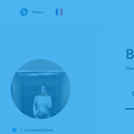
Menu
B
Mem
1 commentaire