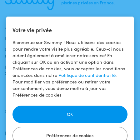
piscines privées en France.
ACTUALITÉS
AIDE
AIDE
Votre vie privée
Blog
Pour les
Centre d'aide
Bienvenue sur Swimmy ! Nous utilisons des cookies
baigneurs
pour rendre votre visite plus agréable. Ceux-ci nous
Swimmy dans les
Conditions
aident également à améliorer notre service! En
médias
Pour les
d'utilisation
cliquant sur OK ou en activant une option dans
propriétaires
L'aventure
Politique de
Préférences de cookies, vous acceptez les conditions
Swimmy
Louer ma piscine
confidentialité
énoncées dans notre
Politique de confidentialité
.
Pour modifier vos préférences ou retirer votre
Comment ça
Mentions légales
consentement, vous devez mettre à jour vos
marche ?
Préférences de cookies
SUIVEZ-NOUS
TÉLÉCHARGEZ L'APP
OK
Facebook
Instagram
Préférences de cookies