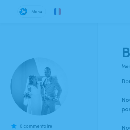
Menu
B
Mem
Bon
No
par
0 commentaire
No