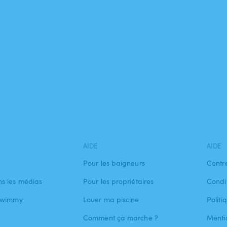
AIDE
AIDE
Pour les baigneurs
Centr
s les médias
Pour les propriétaires
Condit
 Swimmy
Louer ma piscine
Politi
Comment ça marche ?
Menti