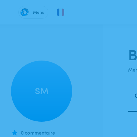
Menu
B
Mem
SM
0 commentaire