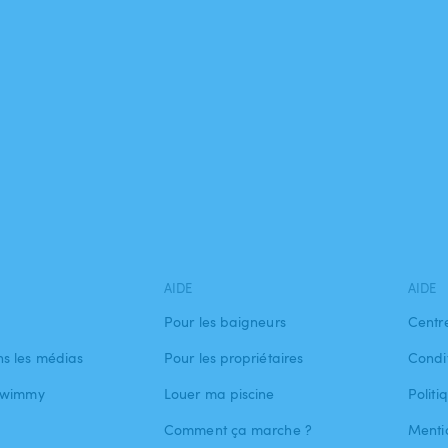
AIDE
AIDE
Pour les baigneurs
Centr
s les médias
Pour les propriétaires
Condit
 Swimmy
Louer ma piscine
Politi
Comment ça marche ?
Menti