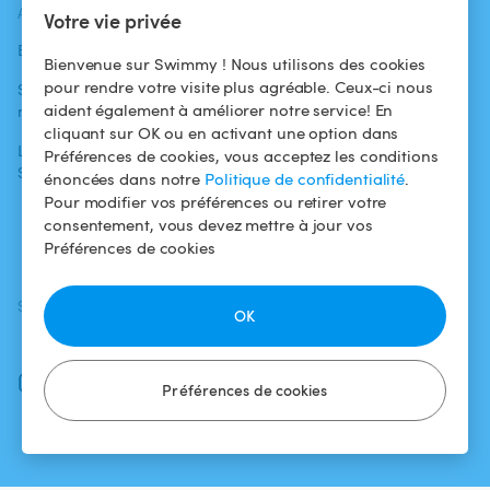
ACTUALITÉS
AIDE
AIDE
Votre vie privée
Blog
Pour les
Centre d'aide
Bienvenue sur Swimmy ! Nous utilisons des cookies
baigneurs
pour rendre votre visite plus agréable. Ceux-ci nous
Swimmy dans les
Conditions
aident également à améliorer notre service! En
médias
Pour les
d'utilisation
cliquant sur OK ou en activant une option dans
propriétaires
L'aventure
Politique de
Préférences de cookies, vous acceptez les conditions
Swimmy
Louer ma piscine
confidentialité
énoncées dans notre
Politique de confidentialité
.
Pour modifier vos préférences ou retirer votre
Comment ça
Mentions légales
consentement, vous devez mettre à jour vos
marche ?
Préférences de cookies
SUIVEZ-NOUS
TÉLÉCHARGEZ L'APP
OK
Facebook
Instagram
Préférences de cookies