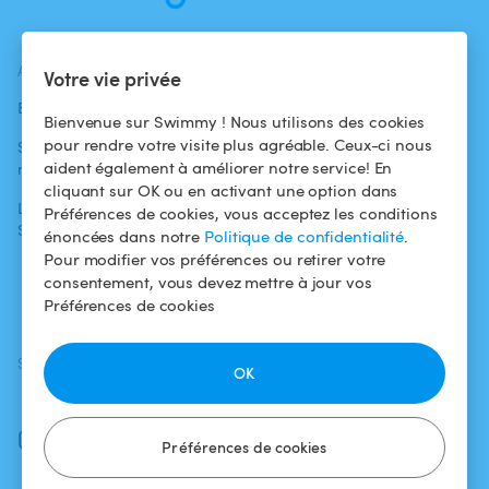
ACTUALITÉS
AIDE
AIDE
Votre vie privée
Blog
Pour les
Centre d'aide
Bienvenue sur Swimmy ! Nous utilisons des cookies
baigneurs
pour rendre votre visite plus agréable. Ceux-ci nous
Swimmy dans les
Conditions
aident également à améliorer notre service! En
médias
Pour les
d'utilisation
cliquant sur OK ou en activant une option dans
propriétaires
L'aventure
Politique de
Préférences de cookies, vous acceptez les conditions
Swimmy
Louer ma piscine
confidentialité
énoncées dans notre
Politique de confidentialité
.
Pour modifier vos préférences ou retirer votre
Comment ça
Mentions légales
consentement, vous devez mettre à jour vos
marche ?
Préférences de cookies
SUIVEZ-NOUS
TÉLÉCHARGEZ L'APP
OK
Facebook
Instagram
Préférences de cookies