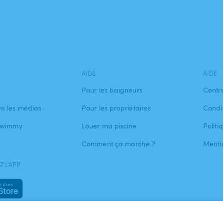
AIDE
AIDE
Pour les baigneurs
Centr
s les médias
Pour les propriétaires
Condit
 Swimmy
Louer ma piscine
Politi
Comment ça marche ?
Menti
 L'APP