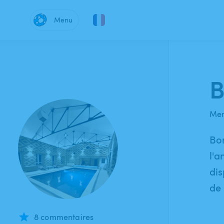
Menu
B
Mem
Bon
l'a
dis
de 
8 commentaires