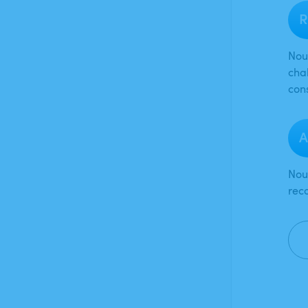
R
Nou
cha
con
A
Nou
rec