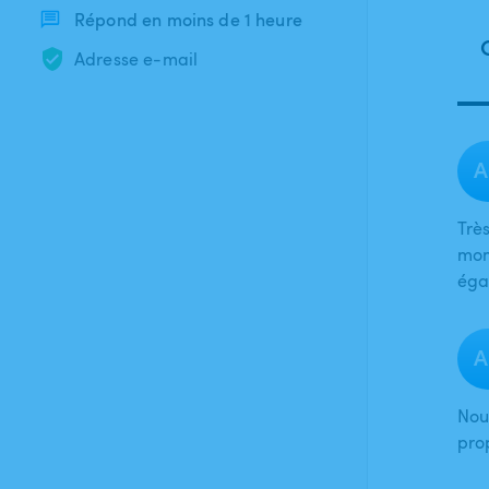
Répond en moins de 1 heure
Adresse e-mail
A
Trè
mom
éga
A
Nou
prop