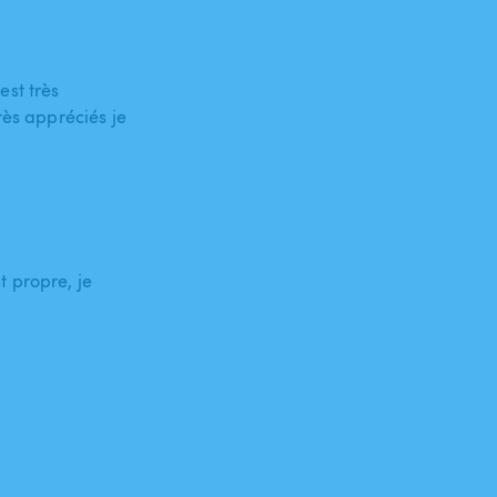
est très
rès appréciés je
 propre, je