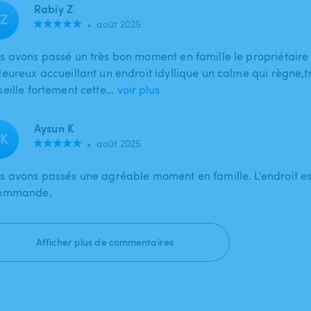
Rabiy Z
Z
•
août 2025
s avons passé un très bon moment en famille le propriétaire 
leureux accueillant un endroit idyllique un calme qui règne,t
seille fortement cette…
voir plus
Aysun K
K
•
août 2025
s avons passés une agréable moment en famille. L'endroit est
ommande.
Afficher plus de commentaires