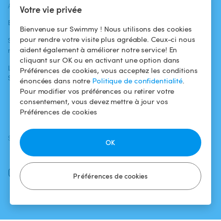
ACTUALITÉS
AIDE
AIDE
Votre vie privée
Blog
Pour les
Centre d'aide
Bienvenue sur Swimmy ! Nous utilisons des cookies
baigneurs
pour rendre votre visite plus agréable. Ceux-ci nous
Swimmy dans les
Conditions
aident également à améliorer notre service! En
médias
Pour les
d'utilisation
cliquant sur OK ou en activant une option dans
propriétaires
L'aventure
Politique de
Préférences de cookies, vous acceptez les conditions
Swimmy
Louer ma piscine
confidentialité
énoncées dans notre
Politique de confidentialité
.
Pour modifier vos préférences ou retirer votre
Comment ça
Mentions légales
consentement, vous devez mettre à jour vos
marche ?
Préférences de cookies
SUIVEZ-NOUS
TÉLÉCHARGEZ L'APP
OK
Facebook
Instagram
Préférences de cookies