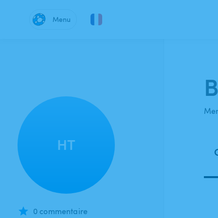
Menu
B
Mem
HT
0 commentaire