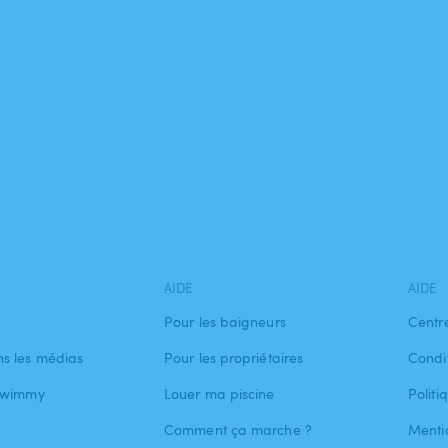
AIDE
AIDE
Pour les baigneurs
Centr
s les médias
Pour les propriétaires
Condit
 Swimmy
Louer ma piscine
Politi
Comment ça marche ?
Menti