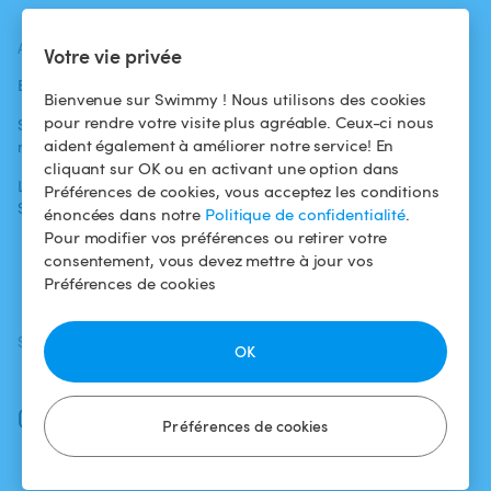
ACTUALITÉS
AIDE
AIDE
Votre vie privée
Blog
Pour les
Centre d'aide
Bienvenue sur Swimmy ! Nous utilisons des cookies
baigneurs
pour rendre votre visite plus agréable. Ceux-ci nous
Swimmy dans les
Conditions
aident également à améliorer notre service! En
médias
Pour les
d'utilisation
cliquant sur OK ou en activant une option dans
propriétaires
L'aventure
Politique de
Préférences de cookies, vous acceptez les conditions
Swimmy
Louer ma piscine
confidentialité
énoncées dans notre
Politique de confidentialité
.
Pour modifier vos préférences ou retirer votre
Comment ça
Mentions légales
consentement, vous devez mettre à jour vos
marche ?
Préférences de cookies
SUIVEZ-NOUS
TÉLÉCHARGEZ L'APP
OK
Facebook
Instagram
Préférences de cookies