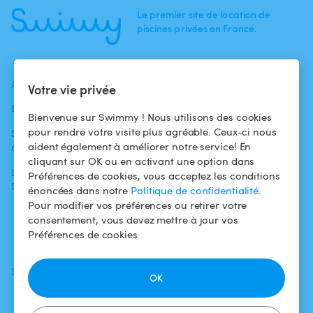
Le premier site de location de
piscines privées en France.
ACTUALITÉS
AIDE
AIDE
Votre vie privée
Blog
Pour les
Centre d'aide
Bienvenue sur Swimmy ! Nous utilisons des cookies
baigneurs
pour rendre votre visite plus agréable. Ceux-ci nous
Swimmy dans les
Conditions
aident également à améliorer notre service! En
médias
Pour les
d'utilisation
cliquant sur OK ou en activant une option dans
propriétaires
L'aventure
Politique de
Préférences de cookies, vous acceptez les conditions
Swimmy
Louer ma piscine
confidentialité
énoncées dans notre
Politique de confidentialité
.
Pour modifier vos préférences ou retirer votre
Comment ça
Mentions légales
consentement, vous devez mettre à jour vos
marche ?
Préférences de cookies
SUIVEZ-NOUS
TÉLÉCHARGEZ L'APP
OK
Facebook