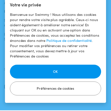
ACTUALITÉS
AIDE
AIDE
Votre vie privée
Blog
Pour les
Centre d'aide
Bienvenue sur Swimmy ! Nous utilisons des cookies
baigneurs
pour rendre votre visite plus agréable. Ceux-ci nous
Swimmy dans les
Conditions
aident également à améliorer notre service! En
médias
Pour les
d'utilisation
cliquant sur OK ou en activant une option dans
propriétaires
L'aventure
Politique de
Préférences de cookies, vous acceptez les conditions
Swimmy
Louer ma piscine
confidentialité
énoncées dans notre
Politique de confidentialité
.
Pour modifier vos préférences ou retirer votre
Comment ça
Mentions légales
consentement, vous devez mettre à jour vos
marche ?
Préférences de cookies
SUIVEZ-NOUS
TÉLÉCHARGEZ L'APP
OK
Facebook
Instagram
Préférences de cookies