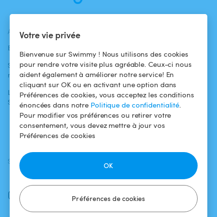
ACTUALITÉS
AIDE
AIDE
Votre vie privée
Blog
Pour les
Centre d'aide
Bienvenue sur Swimmy ! Nous utilisons des cookies
baigneurs
pour rendre votre visite plus agréable. Ceux-ci nous
Swimmy dans les
Conditions
aident également à améliorer notre service! En
médias
Pour les
d'utilisation
cliquant sur OK ou en activant une option dans
propriétaires
L'aventure
Politique de
Préférences de cookies, vous acceptez les conditions
Swimmy
Louer ma piscine
confidentialité
énoncées dans notre
Politique de confidentialité
.
Pour modifier vos préférences ou retirer votre
Comment ça
Mentions légales
consentement, vous devez mettre à jour vos
marche ?
Préférences de cookies
SUIVEZ-NOUS
TÉLÉCHARGEZ L'APP
OK
Facebook
Instagram
Préférences de cookies