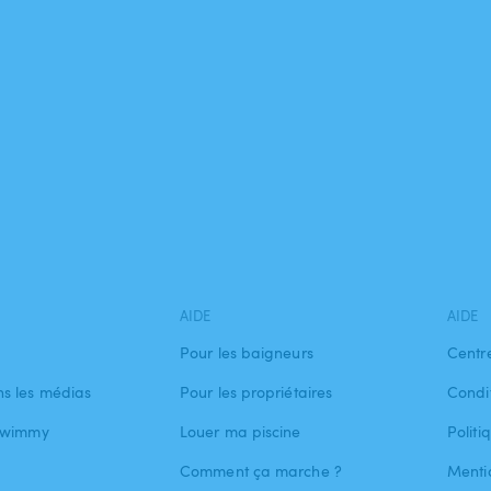
AIDE
AIDE
Pour les baigneurs
Centr
s les médias
Pour les propriétaires
Condit
 Swimmy
Louer ma piscine
Politi
Comment ça marche ?
Menti