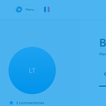
Menu
B
Mem
LT
2 commentaires