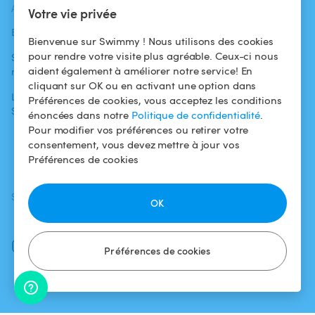
ACTUALITÉS
AIDE
AIDE
Votre vie privée
Blog
Pour les
Centre d'aide
Bienvenue sur Swimmy ! Nous utilisons des cookies
baigneurs
pour rendre votre visite plus agréable. Ceux-ci nous
Swimmy dans les
Conditions
aident également à améliorer notre service! En
médias
Pour les
d'utilisation
cliquant sur OK ou en activant une option dans
propriétaires
L'aventure
Politique de
Préférences de cookies, vous acceptez les conditions
Swimmy
Louer ma piscine
confidentialité
énoncées dans notre
Politique de confidentialité
.
Pour modifier vos préférences ou retirer votre
Comment ça
Mentions légales
consentement, vous devez mettre à jour vos
marche ?
Préférences de cookies
SUIVEZ-NOUS
TÉLÉCHARGEZ L'APP
OK
Facebook
Instagram
Préférences de cookies