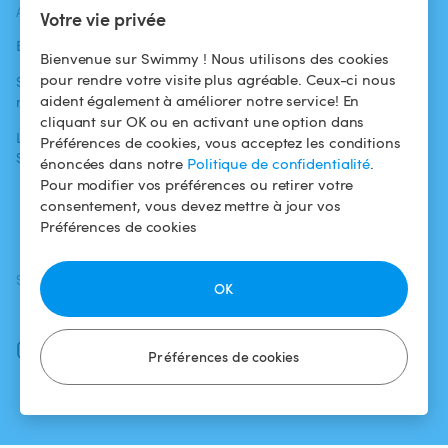
ACTUALITÉS
AIDE
AIDE
Votre vie privée
Blog
Pour les
Centre d'aide
Bienvenue sur Swimmy ! Nous utilisons des cookies
baigneurs
pour rendre votre visite plus agréable. Ceux-ci nous
Swimmy dans les
Conditions
aident également à améliorer notre service! En
médias
Pour les
d'utilisation
cliquant sur OK ou en activant une option dans
propriétaires
L'aventure
Politique de
Préférences de cookies, vous acceptez les conditions
Swimmy
Louer ma piscine
confidentialité
énoncées dans notre
Politique de confidentialité
.
Pour modifier vos préférences ou retirer votre
Comment ça
Mentions légales
consentement, vous devez mettre à jour vos
marche ?
Préférences de cookies
SUIVEZ-NOUS
TÉLÉCHARGEZ L'APP
OK
Facebook
Instagram
Préférences de cookies